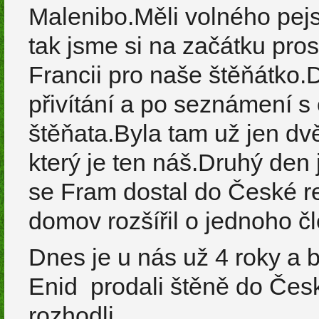
Malenibo.Měli volného pejs
tak jsme si na začátku pro
Francii pro naše štěňátko.
přivítání a po seznámení s
štěňata.Byla tam už jen dv
který je ten náš.Druhý den
se Fram dostal do České r
domov rozšířil o jednoho č
Dnes je u nás už 4 roky a 
Enid prodali štěně do Česk
rozhodli.